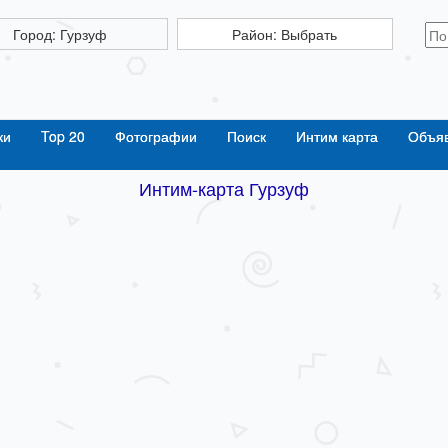
Город: Гурзуф
Район: Выбрать
ки
Top 20
Фотографии
Поиск
Интим карта
Объя
Интим-карта Гурзуф