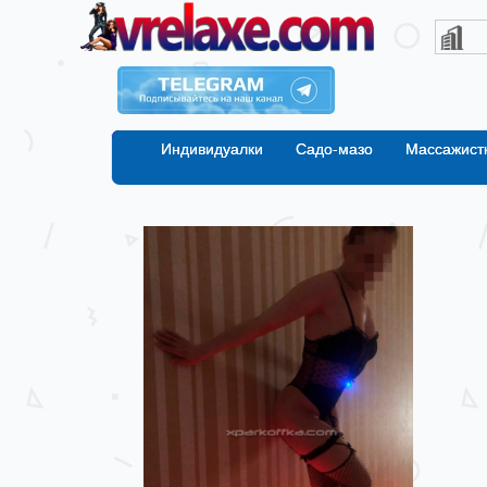
Индивидуалки
Садо-мазо
Массажист